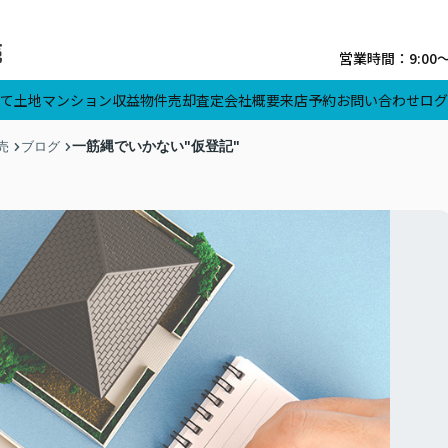
営業時間：9:00
て
土地
マンション
収益物件
売却査定
会社概要
来店予約
お問い合わせ
ログ
一筋縄でいかない"仮登記"
売
ブログ