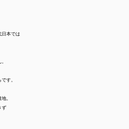
。
代日本では
ん。
らです。
農地。
きず
。