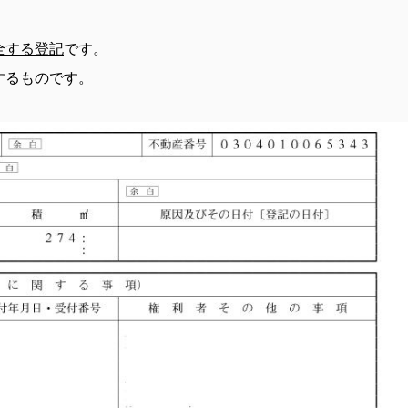
全する登記
です。
するものです。