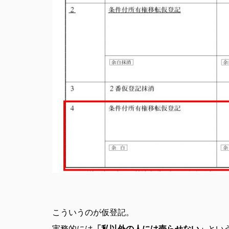
こういうのが仮登記。
実務的には
「私以外の人には売らせない」
とい