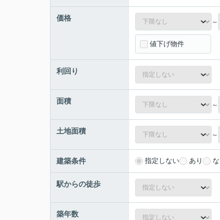
価格
～
値下げ物件
利回り
面積
～
土地面積
～
建築条件
指定しない
あり
な
駅からの徒歩
築年数