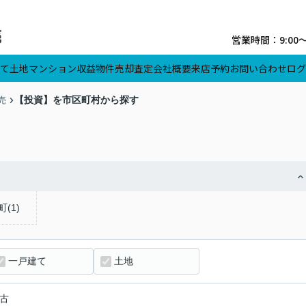
営業時間：9:00
て
土地
マンション
収益物件
売却査定
会社概要
来店予約
お問い合わせ
ログ
【投資】を市区町村から探す
売
(1)
一戸建て
土地
古