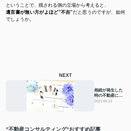
ということで、残される側の立場から考えると、
遺言書が無い方がよほど”不吉”
だと思うのですが、如何
でしょうか。
NEXT
相続が発生した
時の不動産につ
いて
2021.05.23
”不動産コンサルティング”おすすめ記事