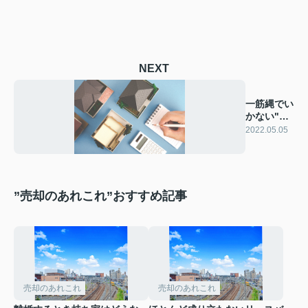
NEXT
一筋縄でい
かない"仮
登記"
2022.05.05
”売却のあれこれ”おすすめ記事
売却のあれこれ
売却のあれこれ