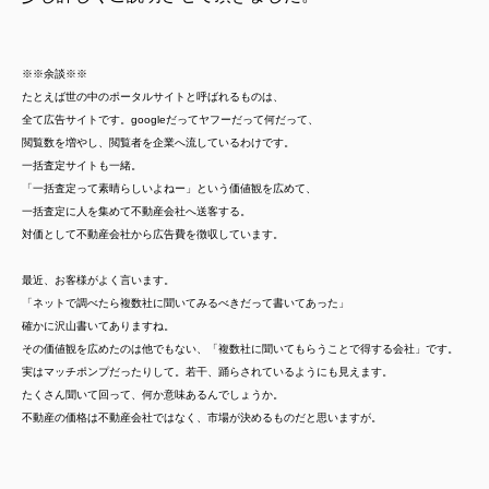
※※余談※※
たとえば世の中のポータルサイトと呼ばれるものは、
全て広告サイトです。googleだってヤフーだって何だって、
閲覧数を増やし、
閲覧者を企業へ流しているわけです。
一括査定サイトも一緒。
「一括査定って素晴らしいよねー」という価値観を広めて、
一括査定に人を集めて不動産会社へ送客する。
対価として不動産会社から広告費を徴収しています。
最近、お客様がよく言います。
「ネットで調べたら複数社に聞いてみるべきだって書いてあった」
確かに沢山書いてありますね。
その価値観を広めたのは他でもない、
「複数社に聞いてもらうことで得する会社」です。
実はマッチポンプだったりして。若干、踊らされているようにも見えます。
たくさん聞いて回って、何か意味あるんでしょうか。
不動産の価格は不動産会社ではなく、市場が決めるものだと思いますが。