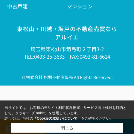
中古戸建
マンション
東松山・川越・坂戸の不動産売買なら
アルイエ
埼玉県東松山市箭弓町２丁目3-2
TEL:0493-25-3633 FAX:0493-81-6614
© 株式会社 松堀不動産販売 All Rights Reserved.
当サイトでは、お客様の当サイト利用状況把握、サービス向上検討を目的と
して、クッキー（Cookie）を使用しています。
詳しくは、当社の
「Cookieの取扱いについて」
をご確認ください。
来店予約
メール
電話
閉じる