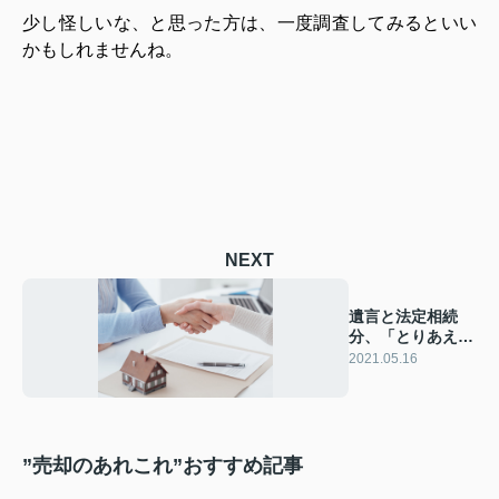
少し怪しいな、と思った方は、一度調査してみるといい
かもしれませんね。
NEXT
遺言と法定相続
分、「とりあえず
共有」のお話
2021.05.16
”売却のあれこれ”おすすめ記事