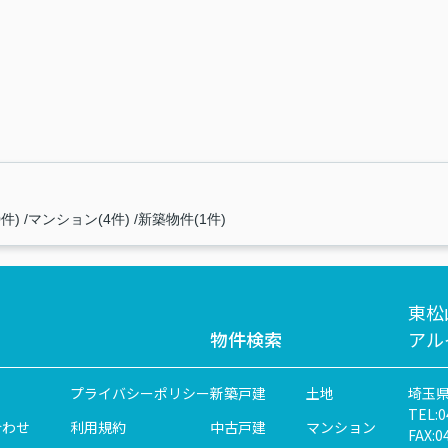
件)
マンション(4件)
新築物件(1件)
東松
物件検索
アル
プライバシーポリシー
新築戸建
土地
埼玉県
TEL:0
合わせ
利用規約
中古戸建
マンション
FAX:0