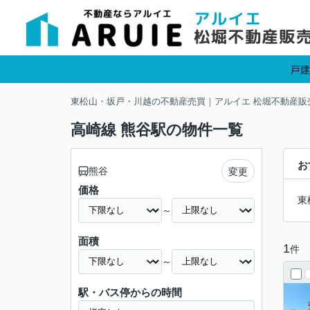
戸建
東松山・坂戸・川越の不動産売買｜アルイエ 松堀不動産販
高崎線 熊谷駅の物件一覧
お
熊谷
変更
価格
東
～
面積
1
件
～
駅・バス停からの時間