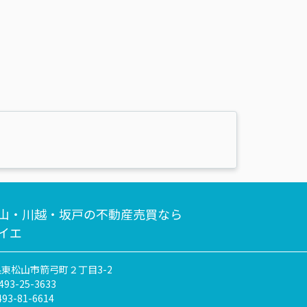
山・川越・坂戸の不動産売買なら
イエ
東松山市箭弓町２丁目3-2
493-25-3633
493-81-6614