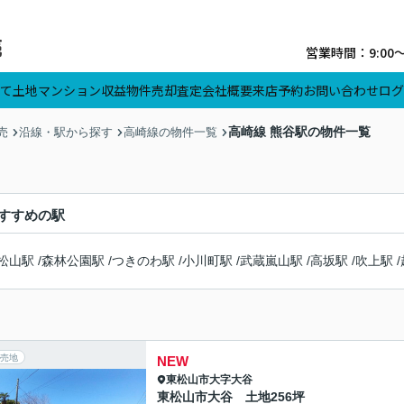
営業時間：9:00
て
土地
マンション
収益物件
売却査定
会社概要
来店予約
お問い合わせ
ログ
高崎線 熊谷駅の物件一覧
売
沿線・駅から探す
高崎線の物件一覧
すすめの駅
松山駅
/
森林公園駅
/
つきのわ駅
/
小川町駅
/
武蔵嵐山駅
/
高坂駅
/
吹上駅
/
売地
NEW
東松山市
大字大谷
東松山市大谷 土地256坪