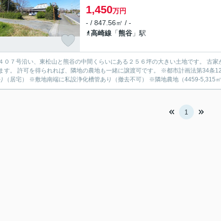
1,450
万円
- / 847.56㎡ / -
高崎線
「
熊谷
」駅
４０７号沿い、東松山と熊谷の中間くらいにある２５６坪の大きい土地です。 古家
 許可を得られれば、隣地の農地も一緒に譲渡可です。 ※都市計画法第34条12号区域 ※築20年以上経過建物あり、 同一用途の再建築可能
り（居宅） ※敷地南端に私設浄化槽管あり（撤去不可） ※隣地農地（4459-5,315㎡
1