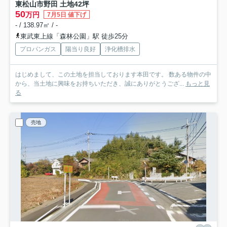
東松山市野田 土地42坪
50
万円
7月5日 値下げ
- / 138.97㎡ / -
東武東上線「森林公園」駅 徒歩25分
プロパンガス
陽当り良好
浄化槽排水
はじめまして、この土地を担当しております本田です。 数ある物件の中
から、当土地に興味をお持ちいただき、誠にありがとうござ...
もっと見
る
売地