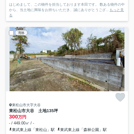
はじめまして、この物件を担当しております本田です。 数ある物件の中
から、当土地に興味をお持ちいただき、誠にありがとうござ...
もっと見
る
売地
東松山市大字大谷
東松山市大谷 土地135坪
300
万円
- / 449.00㎡ / -
東武東上線「東松山」駅
東武東上線「森林公園」駅