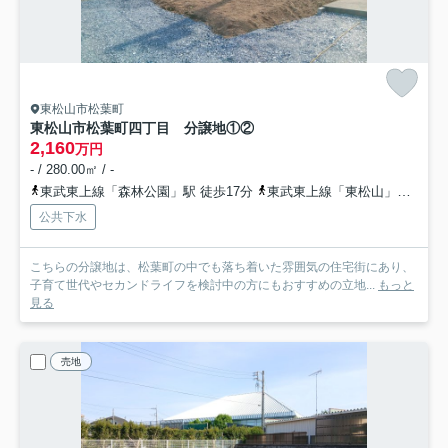
東松山市松葉町
東松山市松葉町四丁目 分譲地①②
2,160
万円
- / 280.00㎡ / -
東武東上線「森林公園」駅 徒歩17分
東武東上線「東松山」駅 徒歩23分
公共下水
こちらの分譲地は、松葉町の中でも落ち着いた雰囲気の住宅街にあり、
子育て世代やセカンドライフを検討中の方にもおすすめの立地...
もっと
見る
売地