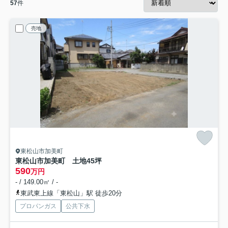
57
件
売地
東松山市加美町
東松山市加美町 土地45坪
590
万円
- / 149.00㎡ / -
東武東上線「東松山」駅 徒歩20分
プロパンガス
公共下水