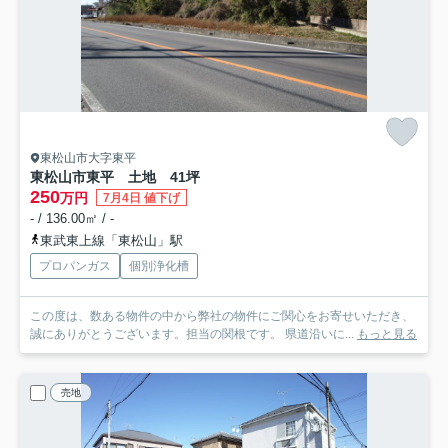
東松山市大字東平
東松山市東平 土地 41坪
250
万円
7月4日 値下げ
- / 136.00㎡ / -
東武東上線「東松山」駅
プロパンガス
個別浄化槽
この度は、数ある物件の中から弊社の物件にご関心をお寄せいただき、
誠にありがとうございます。担当の関根です。 県道沿いに...
もっと見る
売地