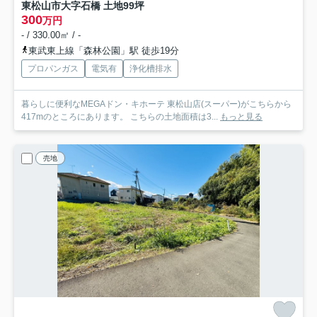
東松山市大字石橋 土地99坪
300
万円
- / 330.00㎡ / -
東武東上線「森林公園」駅 徒歩19分
プロパンガス
電気有
浄化槽排水
暮らしに便利なMEGAドン・キホーテ 東松山店(スーパー)がこちらから
417mのところにあります。 こちらの土地面積は3...
もっと見る
売地