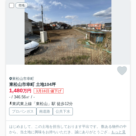
売地
東松山市幸町
東松山市幸町 土地104坪
1,480
万円
3月16日 値下げ
- / 346.56㎡ / -
東武東上線「東松山」駅 徒歩12分
プロパンガス
南道路
公共下水
はじめまして、この土地を担当しております平出です。 数ある物件の中
から、当土地に興味をお持ちいただき、誠にありがとうござ...
もっと見