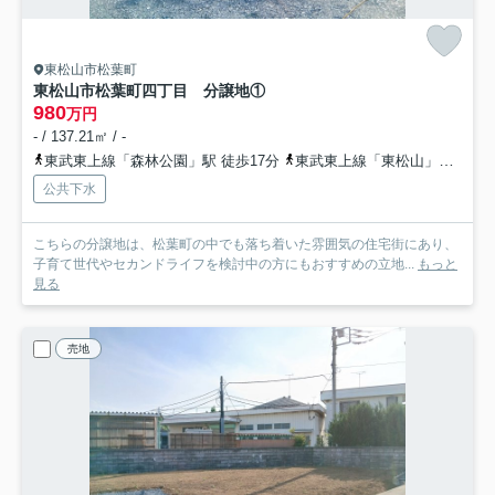
東松山市松葉町
東松山市松葉町四丁目 分譲地①
980
万円
- / 137.21㎡ / -
東武東上線「森林公園」駅 徒歩17分
東武東上線「東松山」駅 徒歩23分
公共下水
こちらの分譲地は、松葉町の中でも落ち着いた雰囲気の住宅街にあり、
子育て世代やセカンドライフを検討中の方にもおすすめの立地...
もっと
見る
売地