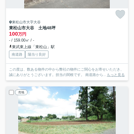
東松山市大字大谷
東松山市大谷 土地48坪
100
万円
- / 159.00㎡ / -
東武東上線「東松山」駅
南道路
陽当り良好
この度は、数ある物件の中から弊社の物件にご関心をお寄せいただき、
誠にありがとうございます。担当の関根です。 南道路から...
もっと見る
売地