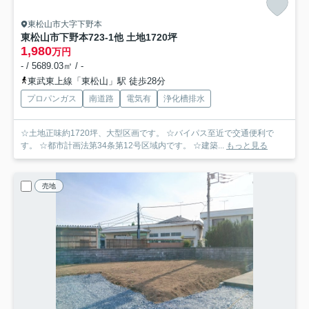
東松山市大字下野本
東松山市下野本723-1他 土地1720坪
1,980
万円
- / 5689.03㎡ / -
東武東上線「東松山」駅 徒歩28分
プロパンガス
南道路
電気有
浄化槽排水
☆土地正味約1720坪、大型区画です。 ☆バイパス至近で交通便利で
す。 ☆都市計画法第34条第12号区域内です。 ☆建築...
もっと見る
売地