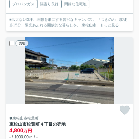
プロパンガス
陽当り良好
閑静な住宅地
■広大な143坪、理想を形にする贅沢なキャンバス。 「つきのわ」駅徒
歩15分、陽光あふれる開放的な暮らしを。 東松山市...
もっと見る
売地
東松山市松葉町
東松山市松葉町４丁目の売地
4,800
万円
- / 1000.00㎡ / -