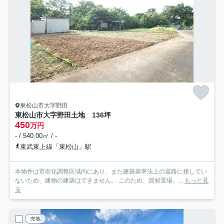
東松山市大字野田
東松山市大字野田土地 136坪
450
万円
- / 540.00㎡ / -
東武東上線「東松山」駅
本物件は市街化調整区域内にあり、また建築基準法上の道路に接してい
ないため、建物の建築はできません。 このため、資材置場、...
もっと見
る
売地