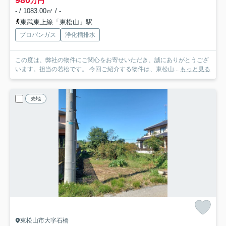
980
万円
- / 1083.00㎡ / -
東武東上線「東松山」駅
プロパンガス
浄化槽排水
この度は、弊社の物件にご関心をお寄せいただき、誠にありがとうござ
います。担当の若松です。 今回ご紹介する物件は、東松山...
もっと見る
売地
東松山市大字石橋