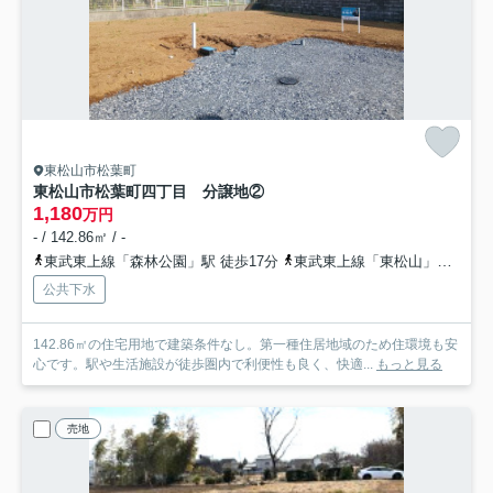
東松山市松葉町
東松山市松葉町四丁目 分譲地②
1,180
万円
- / 142.86㎡ / -
東武東上線「森林公園」駅 徒歩17分
東武東上線「東松山」駅 徒歩23分
公共下水
142.86㎡の住宅用地で建築条件なし。第一種住居地域のため住環境も安
心です。駅や生活施設が徒歩圏内で利便性も良く、快適...
もっと見る
売地