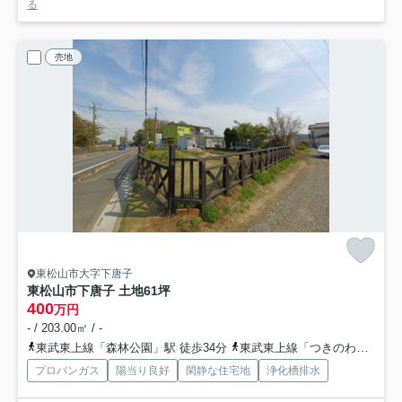
る
売地
東松山市大字下唐子
東松山市下唐子 土地61坪
400
万円
- / 203.00㎡ / -
東武東上線「森林公園」駅 徒歩34分
東武東上線「つきのわ」駅 徒歩47分
プロパンガス
陽当り良好
閑静な住宅地
浄化槽排水