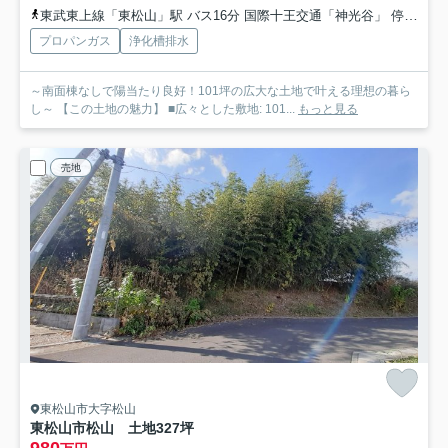
東武東上線「東松山」駅 バス16分 国際十王交通「神光谷」 停歩4分
プロパンガス
浄化槽排水
～南面棟なしで陽当たり良好！101坪の広大な土地で叶える理想の暮ら
し～ 【この土地の魅力】 ■広々とした敷地: 101...
もっと見る
売地
東松山市大字松山
東松山市松山 土地327坪