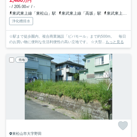
1,480
万円
- / 205.00㎡ / -
東武東上線「東松山」駅
東武東上線「高坂」駅
東武東上線「森林公園」駅
浄化槽排水
☆駅まで徒歩圏内、複合商業施設「ビバモール」まで約500m。 毎日
のお買い物に便利な生活利便性の高い立地です。 ☆大型...
もっと見る
売地
東松山市大字野田