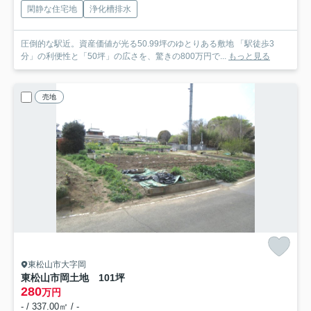
閑静な住宅地
浄化槽排水
圧倒的な駅近。資産価値が光る50.99坪のゆとりある敷地 「駅徒歩3
分」の利便性と「50坪」の広さを、驚きの800万円で...
もっと見る
売地
東松山市大字岡
東松山市岡土地 101坪
280
万円
- / 337.00㎡ / -