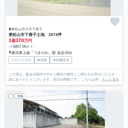
東松山市大字下唐子
東松山市下唐子土地 2074坪
1
370
億
万円
- / 6857.00㎡ / -
東武東上線「つきのわ」駅 徒歩18分
プロパンガス
南道路
浄化槽排水
この度は、数ある物件の中から弊社の物件にご関心をお寄せいただき、
誠にありがとうございます。担当の関根です。 こちらは特...
もっと見る
売地