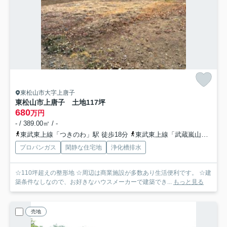
東松山市大字上唐子
東松山市上唐子 土地117坪
680
万円
- / 389.00㎡ / -
東武東上線「つきのわ」駅 徒歩18分
東武東上線「武蔵嵐山」駅 徒歩23分
プロパンガス
閑静な住宅地
浄化槽排水
☆110坪超えの整形地 ☆周辺は商業施設が多数あり生活便利です。 ☆建
築条件なしなので、お好きなハウスメーカーで建築でき...
もっと見る
売地