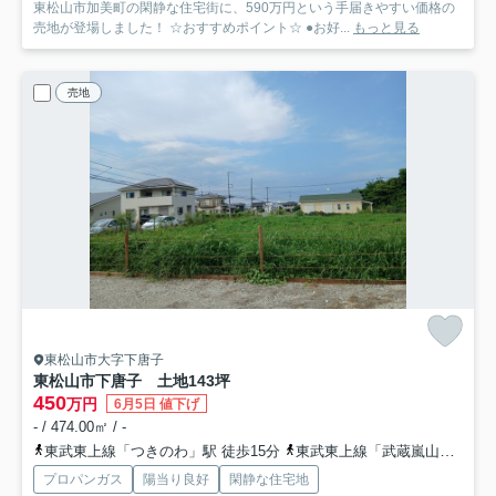
東松山市加美町の閑静な住宅街に、590万円という手届きやすい価格の
売地が登場しました！ ☆おすすめポイント☆ ●お好...
もっと見る
売地
東松山市大字下唐子
東松山市下唐子 土地143坪
450
万円
6月5日 値下げ
- / 474.00㎡ / -
東武東上線「つきのわ」駅 徒歩15分
東武東上線「武蔵嵐山」駅 徒歩36分
プロパンガス
陽当り良好
閑静な住宅地