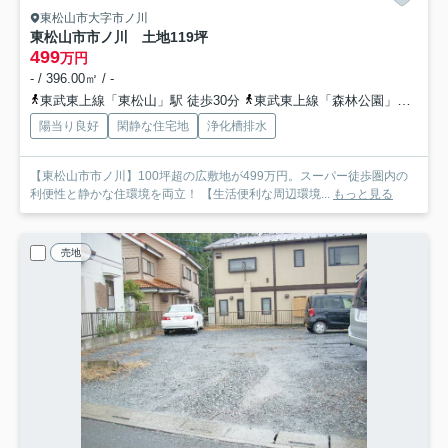
東松山市大字市ノ川
東松山市市ノ川 土地119坪
499
万円
- / 396.00㎡ / -
東武東上線「東松山」駅 徒歩30分
東武東上線「森林公園」駅 徒歩26分
陽当り良好
閑静な住宅地
浄化槽排水
【東松山市市ノ川】100坪超の広敷地が499万円。スーパー徒歩圏内の
利便性と静かな住環境を両立！ 【生活便利な周辺環境...
もっと見る
売地