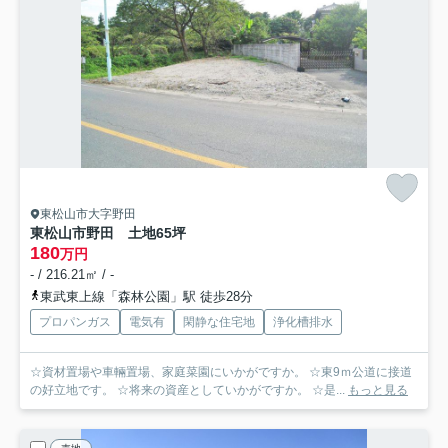
東松山市大字野田
東松山市野田 土地65坪
180
万円
- / 216.21㎡ / -
東武東上線「森林公園」駅 徒歩28分
プロパンガス
電気有
閑静な住宅地
浄化槽排水
☆資材置場や車輛置場、家庭菜園にいかがですか。 ☆東9ｍ公道に接道
の好立地です。 ☆将来の資産としていかがですか。 ☆是...
もっと見る