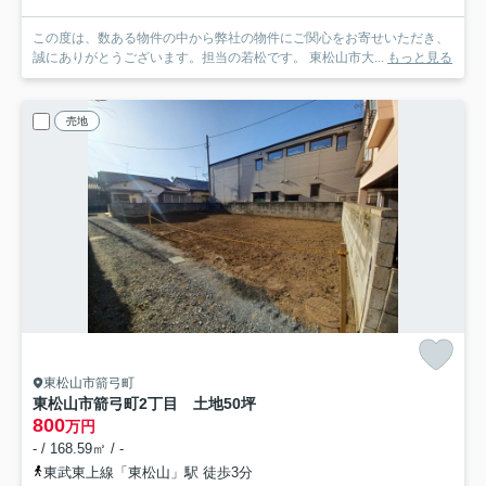
この度は、数ある物件の中から弊社の物件にご関心をお寄せいただき、
誠にありがとうございます。担当の若松です。 東松山市大...
もっと見る
売地
東松山市箭弓町
東松山市箭弓町2丁目 土地50坪
800
万円
- / 168.59㎡ / -
東武東上線「東松山」駅 徒歩3分