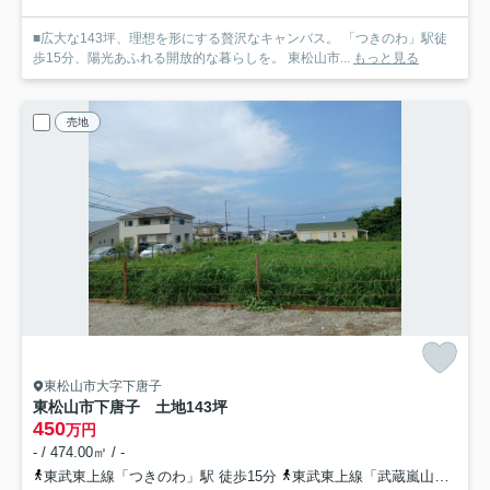
■広大な143坪、理想を形にする贅沢なキャンバス。 「つきのわ」駅徒
歩15分、陽光あふれる開放的な暮らしを。 東松山市...
もっと見る
売地
東松山市大字下唐子
東松山市下唐子 土地143坪
450
万円
- / 474.00㎡ / -
東武東上線「つきのわ」駅 徒歩15分
東武東上線「武蔵嵐山」駅 徒歩36分