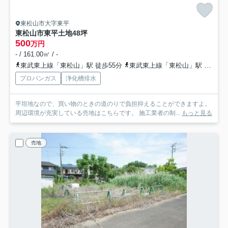
東松山市大字東平
東松山市東平土地48坪
500
万円
- / 161.00㎡ / -
東武東上線「東松山」駅 徒歩55分
東武東上線「東松山」駅 バス15分 「マイタウン入口」 停歩9分
プロパンガス
浄化槽排水
平坦地なので、買い物のときの道のりで負担抑えることができますよ。
周辺環境が充実している売地はこちらです。 施工業者の制...
もっと見る
売地