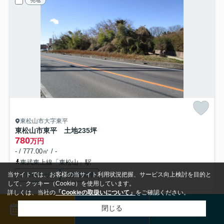
売地
東松山市大字東平
東松山市東平 土地235坪
780
万円
- / 777.00㎡ / -
東武東上線「東松山」駅
当サイトでは、お客様の当サイト利用状況把握、サービス向上検討を目的と
プロパンガス
個別浄化槽
して、クッキー（Cookie）を使用しています。
詳しくは、当社の
「Cookieの取扱いについて」
をご確認ください。
この度は、数ある物件の中から弊社の物件にご関心をお寄せいただき、
来店予約
メール
電話
閉じる
検索条件を変更
まとめてお問い合わせ
誠にありがとうございます。担当の関根です。 この土地の...
もっと見る