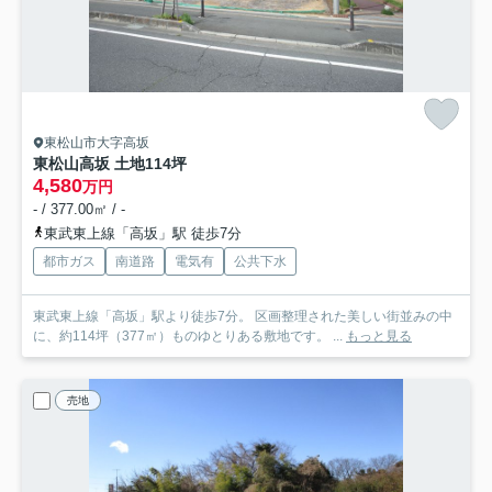
東松山市大字高坂
東松山高坂 土地114坪
4,580
万円
- / 377.00㎡ / -
東武東上線「高坂」駅 徒歩7分
都市ガス
南道路
電気有
公共下水
東武東上線「高坂」駅より徒歩7分。 区画整理された美しい街並みの中
に、約114坪（377㎡）ものゆとりある敷地です。 ...
もっと見る
売地