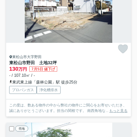
東松山市大字野田
東松山市野田 土地32坪
130
万円
7月5日 値下げ
- / 107.10㎡ / -
東武東上線「森林公園」駅 徒歩25分
プロパンガス
浄化槽排水
この度は、数ある物件の中から弊社の物件にご関心をお寄せいただき、
誠にありがとうございます。担当の関根です。 南西角地な...
もっと見る
売地