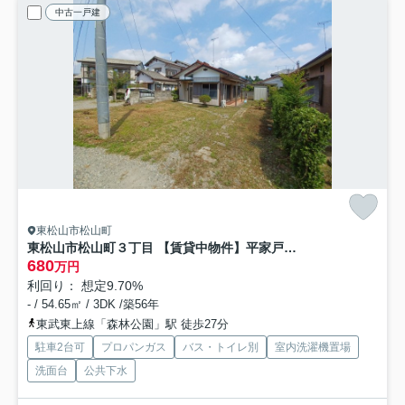
中古一戸建
東松山市松山町
東松山市松山町３丁目 【賃貸中物件】平家戸建(オーナーチェンジ)
680
万円
利回り： 想定9.70%
- / 54.65㎡ / 3DK /築56年
東武東上線「森林公園」駅 徒歩27分
駐車2台可
プロパンガス
バス・トイレ別
室内洗濯機置場
洗面台
公共下水