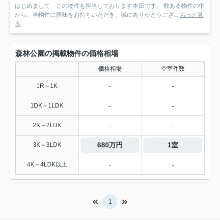
はじめまして、この物件を担当しております本田です。 数ある物件の中
から、当物件に興味をお持ちいただき、誠にありがとうござ...
もっと見
る
森林公園の掲載物件の価格相場
価格相場
空室件数
-
-
1R～1K
-
-
1DK～1LDK
-
-
2K～2LDK
680万円
1室
3K～3LDK
-
-
4K～4LDK以上
1