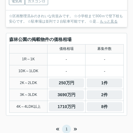
電気有
ガスコンロ
☆区画整理済みのきれいな街並みです。 ☆小学校まで300ｍで登下校も
安心です。 ☆駐車場は並列で２台駐車可能です。 ☆是...
もっと見る
森林公園の掲載物件の価格相場
価格相場
募集件数
-
-
1R～1K
-
-
1DK～1LDK
250万円
1件
2K～2LDK
3690万円
2件
3K～3LDK
1710万円
8件
4K～4LDK以上
1