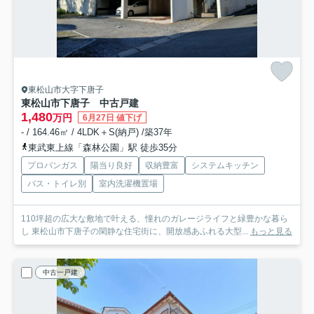
東松山市大字下唐子
東松山市下唐子 中古戸建
1,480
万円
6月27日 値下げ
- / 164.46㎡ / 4LDK＋S(納戸) /築37年
東武東上線「森林公園」駅 徒歩35分
プロパンガス
陽当り良好
収納豊富
システムキッチン
バス・トイレ別
室内洗濯機置場
110坪超の広大な敷地で叶える、憧れのガレージライフと緑豊かな暮ら
し 東松山市下唐子の閑静な住宅街に、開放感あふれる大型...
もっと見る
中古一戸建