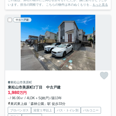
この度は、弊社の物件にご関心をお寄せいただき、誠にありがとうござ
います。担当の関根です。 こちらの物件は木のぬくもりを...
もっと見る
中古一戸建
東松山市美原町
東松山市美原町2丁目 中古戸建
1,980
万円
- / 96.00㎡ / 4LDK＋S(納戸) /築13年
東武東上線「森林公園」駅 徒歩33分
プロパンガス
浴室１坪以上
バス・トイレ別
バルコニー