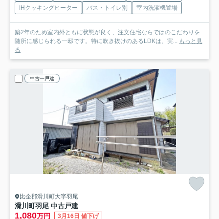
IHクッキングヒーター
バス・トイレ別
室内洗濯機置場
築2年のため室内外ともに状態が良く、注文住宅ならではのこだわりを
随所に感じられる一邸です。特に吹き抜けのあるLDKは、実...
もっと見
る
中古一戸建
比企郡滑川町大字羽尾
滑川町羽尾 中古戸建
1,080
万円
3月16日 値下げ