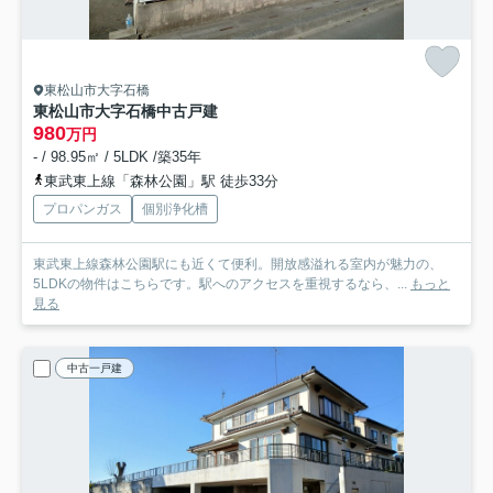
東松山市大字石橋
東松山市大字石橋中古戸建
980
万円
- / 98.95㎡ / 5LDK /築35年
東武東上線「森林公園」駅 徒歩33分
プロパンガス
個別浄化槽
東武東上線森林公園駅にも近くて便利。開放感溢れる室内が魅力の、
5LDKの物件はこちらです。駅へのアクセスを重視するなら、...
もっと
見る
中古一戸建