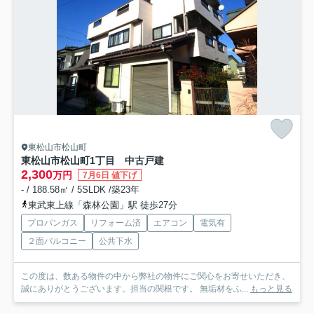
東松山市松山町
東松山市松山町1丁目 中古戸建
2,300
万円
7月6日 値下げ
- / 188.58㎡ / 5SLDK /築23年
東武東上線「森林公園」駅 徒歩27分
プロパンガス
リフォーム済
エアコン
電気有
２面バルコニー
公共下水
この度は、数ある物件の中から弊社の物件にご関心をお寄せいただき、
誠にありがとうございます。担当の関根です。 無垢材をふ...
もっと見る