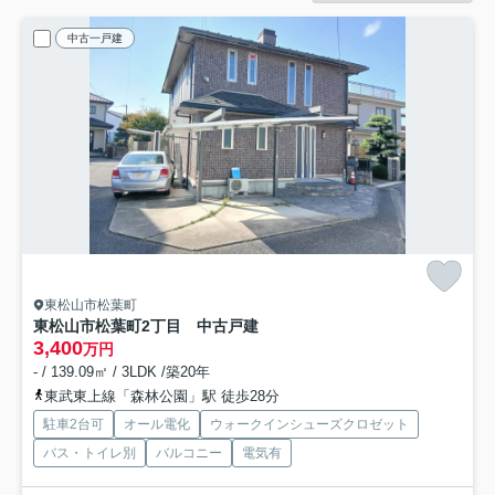
中古一戸建
東松山市松葉町
東松山市松葉町2丁目 中古戸建
3,400
万円
- / 139.09㎡ / 3LDK /築20年
東武東上線「森林公園」駅 徒歩28分
駐車2台可
オール電化
ウォークインシューズクロゼット
バス・トイレ別
バルコニー
電気有