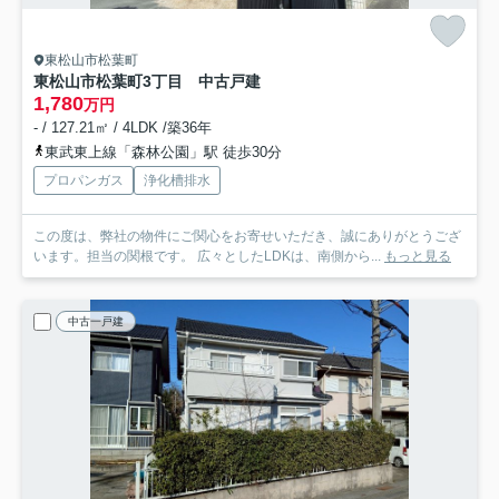
東松山市松葉町
東松山市松葉町3丁目 中古戸建
1,780
万円
- / 127.21㎡ / 4LDK /築36年
東武東上線「森林公園」駅 徒歩30分
プロパンガス
浄化槽排水
この度は、弊社の物件にご関心をお寄せいただき、誠にありがとうござ
います。担当の関根です。 広々としたLDKは、南側から...
もっと見る
中古一戸建