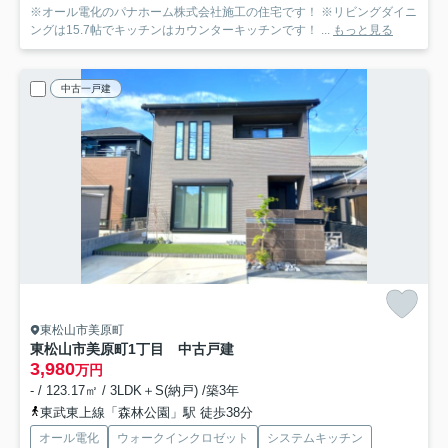
※オール電化のパナホーム株式会社施工の住宅です！ ※リビングダイニ
ングは15.7帖でキッチンはカウンターキッチンです！ ...
もっと見る
中古一戸建
東松山市美原町
東松山市美原町1丁目 中古戸建
3,980
万円
- / 123.17㎡ / 3LDK＋S(納戸) /築3年
東武東上線「森林公園」駅 徒歩38分
オール電化
ウォークインクロゼット
システムキッチン