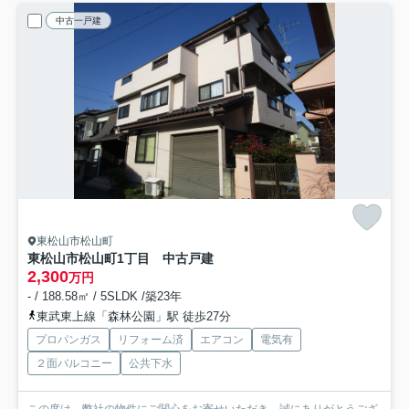
中古一戸建
東松山市松山町
東松山市松山町1丁目 中古戸建
2,300
万円
- / 188.58㎡ / 5SLDK /築23年
東武東上線「森林公園」駅 徒歩27分
プロパンガス
リフォーム済
エアコン
電気有
２面バルコニー
公共下水