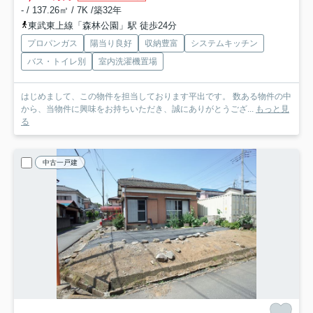
- / 137.26㎡ / 7K /築32年
東武東上線「森林公園」駅 徒歩24分
プロパンガス
陽当り良好
収納豊富
システムキッチン
バス・トイレ別
室内洗濯機置場
はじめまして、この物件を担当しております平出です。 数ある物件の中
から、当物件に興味をお持ちいただき、誠にありがとうござ...
もっと見
る
中古一戸建