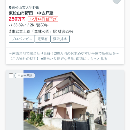
東松山市大字野田
東松山市野田 中古戸建
250
万円
12月14日 値下げ
- / 33.89㎡ / 2K /築50年
東武東上線「森林公園」駅 徒歩29分
プロパンガス
電気有
汲取排水
～南西角地で陽当たり良好！280万円のお求めやすい平屋で新生活を～
【この物件の魅力】 ■陽当たり良好な角地: 南西に...
もっと見る
中古一戸建