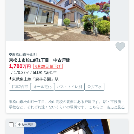
東松山市松山町
東松山市松山町1丁目 中古戸建
1,780
万円
6月29日 値下げ
- / 170.27㎡ / 5LDK /築41年
東武東上線「森林公園」駅
駐車2台可
オール電化
バス・トイレ別
公共下水
東松山市松山町一丁目、松山高校の裏側にある戸建です。 駅・市役所・
学校など、それぞれ遠くないくらいの場所です。 こちらは...
もっと見る
中古一戸建