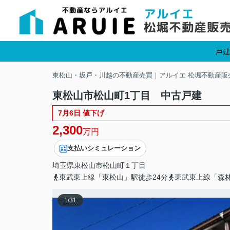
戸建
東松山・坂戸・川越の不動産売買｜アルイエ 松堀不動産販
東松山市松山町1丁目 中古戸建
7月6日 値下げ
2,300
万円
支払いシミュレーション
埼玉県
東松山市
松山町
１丁目
東武東上線「東松山」駅徒歩24分
東武東上線「森林
1
/
31