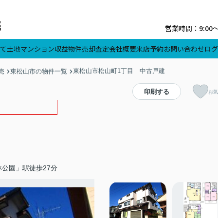
営業時間：9:00
て
土地
マンション
収益物件
売却査定
会社概要
来店予約
お問い合わせ
ログ
東松山市松山町1丁目 中古戸建
売
東松山市の物件一覧
印刷する
お気
公園」駅徒歩27分