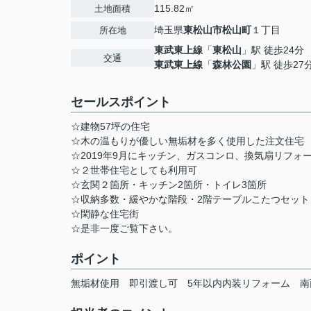
115.82㎡
土地面積
埼玉県
東松山市
松山町
１丁目
所在地
東武東上線
「
東松山
」駅 徒歩24分
交通
東武東上線
「
森林公園
」駅 徒歩27
セールスポイント
☆建物57坪の住宅
☆木の温もりが優しい無垢材を多く使用した注文住宅
☆2019年9月にキッチン、ガスコンロ、換気扇リフォ
☆２世帯住宅としても利用可
☆玄関２箇所・キッチン2箇所・トイレ3箇所
☆収納多数・緩やかな階段・2階テーブルこたつセット
☆閑静な住宅街
☆是非一度ご覧下さい。
ポイント
無垢材使用
即引渡し可
5年以内内装リフォーム
南