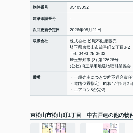
95489392
物件番号
-
建築確認番号
2026年08月21日
次回更新予定日
取扱会社
株式会社 松堀不動産販売
埼玉県東松山市箭弓町２丁目3-2
TEL:0493-25-3633
埼玉県知事 (3) 第22626号
(公社)埼玉県宅地建物取引業協会
備考
・一般売主につき契約不適合責任
・道路位置指定：昭和47年8月2日
・エアコン5台完備
東松山市松山町1丁目 中古戸建の他の物