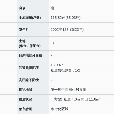
南
向き
115.82㎡(35.03坪)
土地面積(坪数)
2002年12月(築23年)
築年月
土地
- / -
(敷金 / 保証金)
-
傾斜地部分面積
13.00㎡
私道負担面積
私道負担割合 : 1/2
-
高圧線下面積
第一種中高層住居専用
用途地域
一方(西 私道 4.0m 間口 11.8m)
接道状況
市街化区域
都市計画