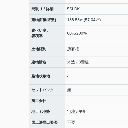
5SLDK
間取り / 詳細
188.58㎡(57.04坪)
建物面積(坪数)
建ぺい率 /
60%/200%
容積率
所有権
土地権利
木造 / 3階建
建物構造
-
路地状敷地
無
セットバック
-
施工会社
宅地 / 平坦
地目 / 地勢
不要
国土法届出要否