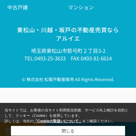
中古戸建
マンション
東松山・川越・坂戸の不動産売買なら
アルイエ
埼玉県東松山市箭弓町２丁目3-2
TEL:0493-25-3633 FAX:0493-81-6614
© 株式会社 松堀不動産販売 All Rights Reserved.
当サイトでは、お客様の当サイト利用状況把握、サービス向上検討を目的と
して、クッキー（Cookie）を使用しています。
詳しくは、当社の
「Cookieの取扱いについて」
をご確認ください。
来店予約
メール
電話
閉じる