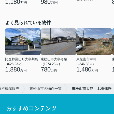
1,180
980
万円
万円
よく見られている物件
比企郡嵐山町大字川島
東松山市大字今泉
東松山市幸町
- (628.23㎡)
- (1274.25㎡)
- (346.56㎡)
-
1,880
780
1,480
万円
万円
万円
堀不動産販売
東松山市の物件一覧
東松山市大谷 土地48坪
おすすめコンテンツ