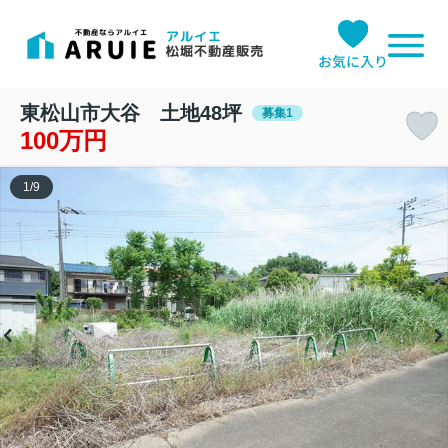
お気に入り
東松山市大谷 土地48坪
募集1
100万円
1
/
9