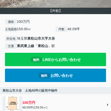
【外観】
100万円
価格
159.00㎡
48.09坪
土地面積
坪数
埼玉県
東松山市
大字大谷
所在地
東武東上線
「
東松山
」駅
交通
LINEからお問い合わせ
無料
お問い合わせ
無料
東松山市大谷 土地48坪の販売中物件
100万円
48.09坪(159.00㎡)