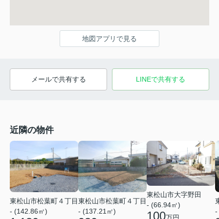
地図アプリで見る
メールで共有する
LINEで共有する
近隣の物件
東松山市大字野田
東松山市松葉町４丁目
東松山市松葉町４丁目
- (66.94㎡)
- (142.86㎡)
- (137.21㎡)
-
100
万円