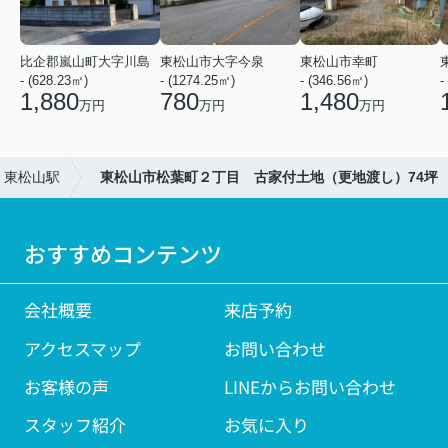
比企郡嵐山町大字川島
東松山市大字今泉
東松山市幸町
- (628.23㎡)
- (1274.25㎡)
- (346.56㎡)
-
1,880
780
1,480
万円
万円
万円
東松山駅
東松山市松葉町２丁目 古家付土地（更地渡し）74坪
おすすめコンテンツ
会社概要
来店予約
アクセスマップ
お問い合わせ
お客様の声
LINEからお問い合わせ
スタッフ紹介
お気に入り