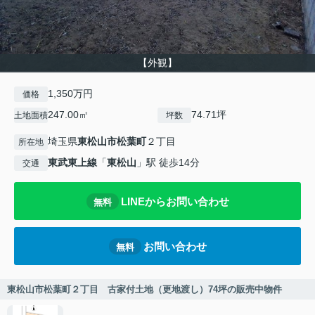
【外観】
1,350万円
価格
247.00㎡
74.71坪
土地面積
坪数
埼玉県
東松山市
松葉町
２丁目
所在地
東武東上線
「
東松山
」駅 徒歩14分
交通
LINEからお問い合わせ
無料
お問い合わせ
無料
東松山市松葉町２丁目 古家付土地（更地渡し）74坪の販売中物件