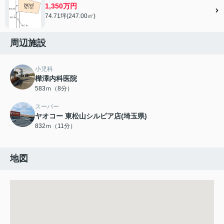
1,350万円
74.71坪(247.00㎡)
周辺施設
小児科
樺澤内科医院
583ｍ（8分）
スーパー
ヤオコー 東松山シルピア店(埼玉県)
832ｍ（11分）
地図