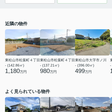
近隣の物件
東松山市松葉町４丁目
東松山市松葉町４丁目
東松山市大字市ノ川
- (142.86㎡)
- (137.21㎡)
- (396.00㎡)
-
1,180
980
499
万円
万円
万円
よく見られている物件