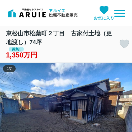
お気に入り
東松山市松葉町２丁目 古家付土地（更
地渡し）74坪
募集1
1,350万円
1
/
7