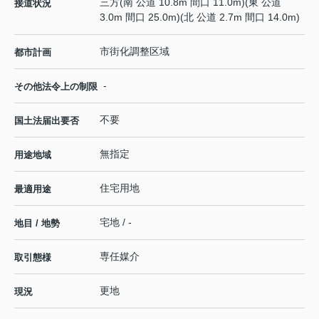
三方(南 公道 10.8m 間口 11.0m)(東 公道
接道状況
3.0m 間口 25.0m)(北 公道 2.7m 間口 14.0m)
市街化調整区域
都市計画
-
その他法令上の制限
不要
国土法届出要否
無指定
用途地域
住宅用地
最適用途
宅地 / -
地目 / 地勢
専任媒介
取引態様
更地
現況