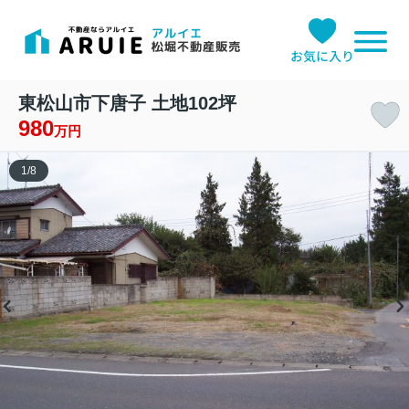
お気に入り
東松山市下唐子 土地102坪
980
万円
1
/
8