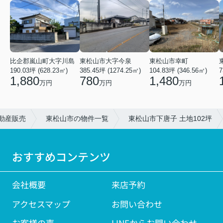
比企郡嵐山町大字川島
東松山市大字今泉
東松山市幸町
190.03坪 (628.23㎡)
385.45坪 (1274.25㎡)
104.83坪 (346.56㎡)
7
1,880
780
1,480
万円
万円
万円
動産販売
東松山市の物件一覧
東松山市下唐子 土地102坪
おすすめコンテンツ
会社概要
来店予約
アクセスマップ
お問い合わせ
お客様の声
LINEからお問い合わせ