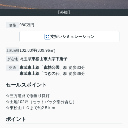
【外観】
980万円
価格
支払いシミュレーション
102.83坪(339.96㎡)
土地面積
埼玉県
東松山市
大字下唐子
所在地
東武東上線
「
森林公園
」駅 徒歩33分
交通
東武東上線
「
つきのわ
」駅 徒歩36分
セールスポイント
☆三方道路で陽当り良好
☆土地102坪（セットバック部分含む）
☆東松山ＩＣまで約2.5ｋｍ
ポイント