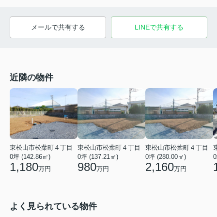
メールで共有する
LINEで共有する
近隣の物件
東松山市松葉町４丁目
東松山市松葉町４丁目
東松山市松葉町４丁目
0坪 (142.86㎡)
0坪 (137.21㎡)
0坪 (280.00㎡)
0
1,180
980
2,160
万円
万円
万円
よく見られている物件