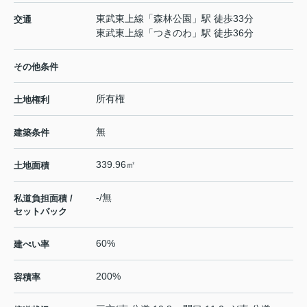
東武東上線
「
森林公園
」駅 徒歩33分
交通
東武東上線
「
つきのわ
」駅 徒歩36分
その他条件
所有権
土地権利
無
建築条件
339.96㎡
土地面積
-/無
私道負担面積 /
セットバック
60%
建ぺい率
200%
容積率