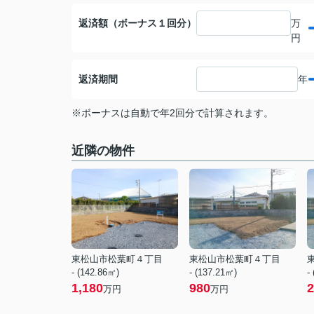
返済額（ボーナス１回分）
万
円
返済期間
年
※ボーナスは自動で年2回分で計算されます。
近隣の物件
東松山市松葉町４丁目
東松山市松葉町４丁目
- (142.86㎡)
- (137.21㎡)
-
1,180
980
2
万円
万円