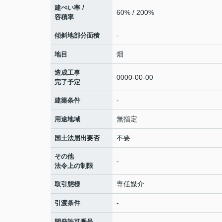
建ぺい率 /
60% / 200%
容積率
-
傾斜地部分面積
畑
地目
造成工事
0000-00-00
完了予定
-
建築条件
無指定
用途地域
不要
国土法届出要否
その他
-
法令上の制限
専任媒介
取引態様
-
引渡条件
-
開発許可番号