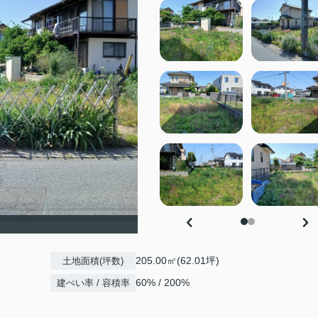
205.00㎡(62.01坪)
土地面積(坪数)
60% / 200%
建ぺい率 / 容積率