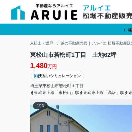
戸建
東松山・坂戸・川越の不動産売買｜アルイエ 松堀不動産販
東松山市若松町1丁目 土地62坪
1,480
万円
支払いシミュレーション
埼玉県
東松山市
若松町
１丁目
東武東上線「東松山」駅
東武東上線「高坂」駅
1
/
13