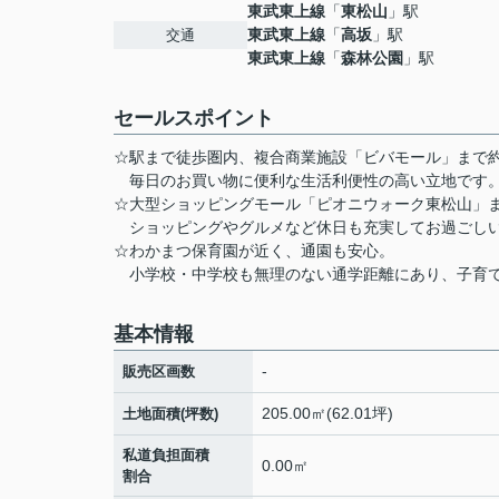
東武東上線
「
東松山
」駅
東武東上線
「
高坂
」駅
交通
東武東上線
「
森林公園
」駅
セールスポイント
☆駅まで徒歩圏内、複合商業施設「ビバモール」まで約
毎日のお買い物に便利な生活利便性の高い立地です
☆大型ショッピングモール「ピオニウォーク東松山」ま
ショッピングやグルメなど休日も充実してお過ごし
☆わかまつ保育園が近く、通園も安心。
小学校・中学校も無理のない通学距離にあり、子育て
基本情報
-
販売区画数
205.00㎡(62.01坪)
土地面積(坪数)
私道負担面積
0.00㎡
割合