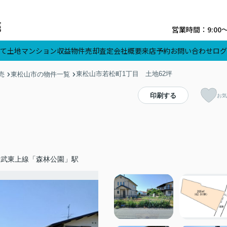
営業時間：9:00
て
土地
マンション
収益物件
売却査定
会社概要
来店予約
お問い合わせ
ログ
東松山市若松町1丁目 土地62坪
売
東松山市の物件一覧
印刷する
お気
東武東上線「森林公園」駅