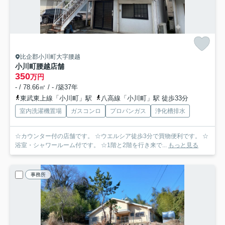
比企郡小川町大字腰越
小川町腰越店舗
350
万円
- / 78.66㎡ / - /築37年
東武東上線「小川町」駅
八高線「小川町」駅 徒歩33分
室内洗濯機置場
ガスコンロ
プロパンガス
浄化槽排水
☆カウンター付の店舗です。 ☆ウエルシア徒歩3分で買物便利です。 ☆
浴室・シャワールーム付です。 ☆1階と2階を行き来で...
もっと見る
事務所