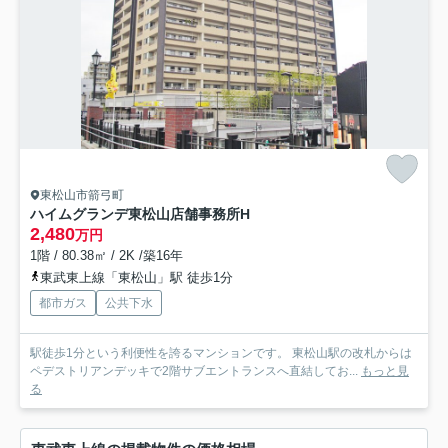
東松山市箭弓町
ハイムグランデ東松山店舗事務所
H
2,480
万円
1階 / 80.38㎡ / 2K /築16年
東武東上線「東松山」駅 徒歩1分
都市ガス
公共下水
駅徒歩1分という利便性を誇るマンションです。 東松山駅の改札からは
ペデストリアンデッキで2階サブエントランスへ直結してお...
もっと見
る