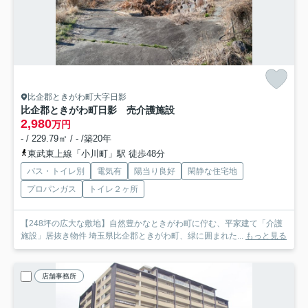
比企郡ときがわ町大字日影
比企郡ときがわ町日影 売介護施設
2,980
万円
- / 229.79㎡ / - /築20年
東武東上線「小川町」駅 徒歩48分
バス・トイレ別
電気有
陽当り良好
閑静な住宅地
プロパンガス
トイレ２ヶ所
【248坪の広大な敷地】自然豊かなときがわ町に佇む、平家建て「介護
施設」居抜き物件 埼玉県比企郡ときがわ町、緑に囲まれた...
もっと見る
店舗事務所