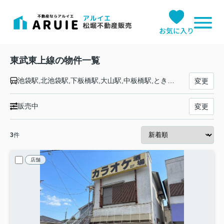
お気に入り
東武東上線の物件一覧
池袋駅,北池袋駅,下板橋駅,大山駅,中板橋駅,ときわ台駅,上板橋駅,東武練馬駅,下赤塚駅,成増駅,和光市駅,朝霞駅,朝霞台駅,志木駅,柳瀬川駅,みずほ台駅,鶴瀬駅,ふじみ野駅,上福岡駅,新河岸駅,川越駅,川越市駅,霞ヶ関駅,鶴ヶ島駅,若葉駅,坂戸駅,北坂戸駅,高坂駅,東松山駅,森林公園駅,つきのわ駅,武蔵嵐山駅,小川町駅,東武竹沢駅,みなみ寄居駅,男衾駅,鉢形駅,玉淀駅,寄居駅
変更
販売中
変更
3
件
店舗