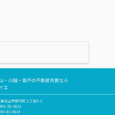
山・川越・坂戸の不動産売買なら
イエ
東松山市箭弓町２丁目3-2
493-25-3633
493-81-6614