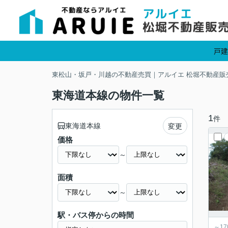
戸建
東松山・坂戸・川越の不動産売買｜アルイエ 松堀不動産販
東海道本線の物件一覧
1
件
東海道本線
変更
価格
～
面積
～
駅・バス停からの時間
～1700坪の