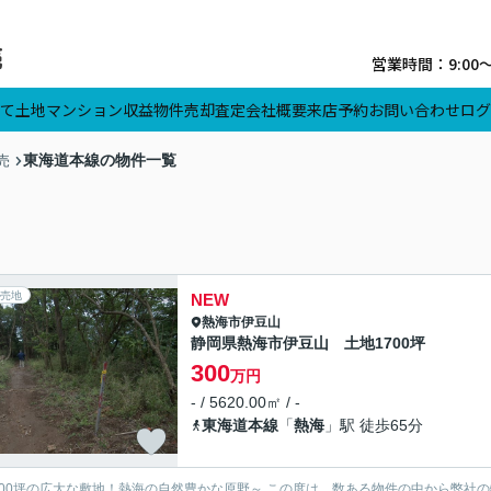
営業時間：9:00
て
土地
マンション
収益物件
売却査定
会社概要
来店予約
お問い合わせ
ログ
東海道本線の物件一覧
売
売地
NEW
熱海市
伊豆山
静岡県熱海市伊豆山 土地1700坪
300
万円
- / 5620.00㎡ / -
東海道本線
「
熱海
」駅 徒歩65分
広大な敷地！熱海の自然豊かな原野～ この度は、数ある物件の中から弊社の物件にご関心をお寄せいただき、誠にありがとうございます。