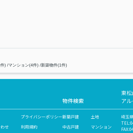
件)
マンション(4件)
新築物件(1件)
東松
物件検索
アル
プライバシーポリシー
新築戸建
土地
埼玉県
TEL:0
合わせ
利用規約
中古戸建
マンション
FAX:0