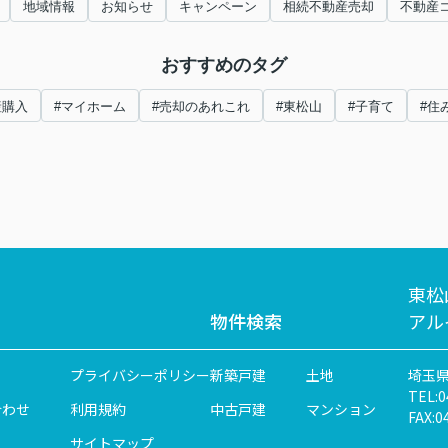
地域情報
お知らせ
キャンペーン
相続不動産売却
不動産
おすすめのタグ
産購入
#マイホーム
#売却のあれこれ
#東松山
#子育て
#住
東松
物件検索
アル
プライバシーポリシー
新築戸建
土地
埼玉県
TEL:0
合わせ
利用規約
中古戸建
マンション
FAX:0
サイトマップ