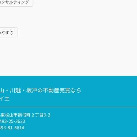
コンサルティング
みやすさ
山・川越・坂戸の不動産売買なら
イエ
東松山市箭弓町２丁目3-2
493-25-3633
493-81-6614