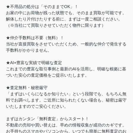
★不用品の処分は「そのままでOK」！
お家の中にお荷物が残った状態でも、そのまま買取が可能です。
解体したり片付けたりする前に、まずは一度ご相談ください。
（※当社にて買取りさせていただく物件に限ります）
★
仲介手数料は不要（無料）！
当社が直接買取をさせていただくため、一般的な仲介で発生する
手数料がかかりません。
★
A
I×豊富な実績で明確な査定
これまでの豊富な取引事例と最新のAIを活用し、明確な根拠に基
づいた安心の査定価格をご提示いたします。
★
査定無料・秘密厳守
「まずはいくらになるか知りたい」という段階でも、もちろん無
料でお調べします。ご近所に知られたくない場合も、秘密は厳守
いたしますのでご安心ください。
まずはカンタン「無料査定」からスタート！
不動産の売却や買い替えは、早めの情報収集が成功のカギです。
お手持ちのスマホやパソコンから、いつでも簡単に無料査定のお