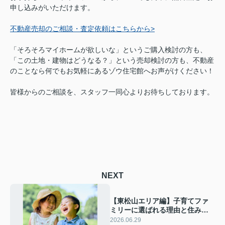
申し込みがいただけます。
不動産売却のご相談・査定依頼はこちらから>
「そろそろマイホームが欲しいな」というご購入検討の方も、
「この土地・建物はどうなる？」という売却検討の方も、不動産
のことなら何でもお気軽にあるゾウ住宅館へお声がけください！
皆様からのご相談を、スタッフ一同心よりお待ちしております。
NEXT
【東松山エリア編】子育てファ
ミリーに選ばれる理由と住みや
すさ徹底ガイド！マイホーム購
2026.06.29