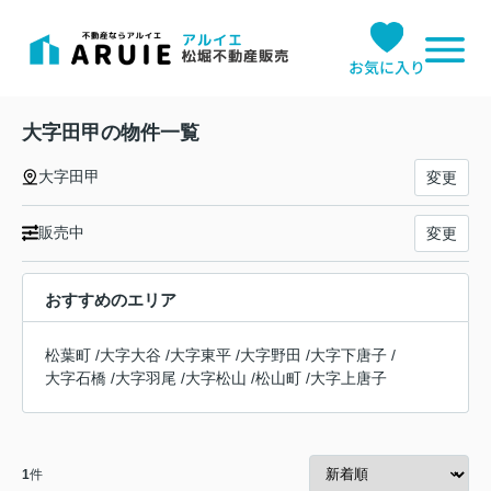
お気に入り
大字田甲の物件一覧
大字田甲
変更
販売中
変更
おすすめのエリア
松葉町
/
大字大谷
/
大字東平
/
大字野田
/
大字下唐子
/
大字石橋
/
大字羽尾
/
大字松山
/
松山町
/
大字上唐子
1
件