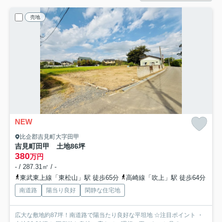
売地
NEW
比企郡吉見町大字田甲
吉見町田甲 土地86坪
380
万円
- / 287.31㎡ / -
東武東上線「東松山」駅 徒歩65分
高崎線「吹上」駅 徒歩64分
南道路
陽当り良好
閑静な住宅地
広大な敷地約87坪！南道路で陽当たり良好な平坦地 ☆注目ポイント ・