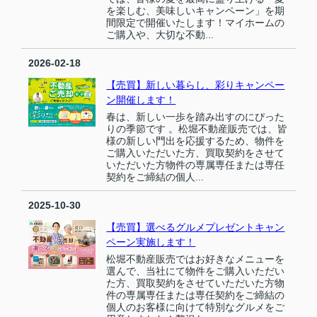
を楽しむ、美味しいキャンペーン」を期
間限定で開催いたします！マイホームの
ご購入や、大切な不動...
2026-02-18
【売買】新しい暮らし、彩りキャンペー
ン開催します！
春は、新しい一歩を踏み出すのにぴった
りの季節です 。松堀不動産販売では、皆
様の新しい門出を応援するため、物件を
ご購入いただいた方、買取契約をさせて
いただいた方物件の専属専任または専任
契約をご締結の個人...
2025-10-30
【売買】選べるグルメプレゼントキャン
ペーン実施します！
松堀不動産販売ではお好きなメニューを
選んで、当社にて物件をご購入いただい
た方、買取契約をさせていただいた方物
件の専属専任または専任契約をご締結の
個人のお客様に向けて特別なグルメをご