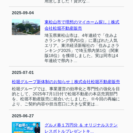
用意しました！贅沢な...
2025-09-04
東松山市で理想のマイホーム探し｜株式
会社松堀不動産販売
埼玉県東松山市は、4年連続で「住みよ
さランキング県内1位」に選ばれた人気
エリア。東洋経済新報社の「住みよさラ
ンキング2025」で埼玉県内第1位（関東
版18位）を獲得しました。実は同市は4
年連続で県内ト...
2025-07-01
松堀グループ新体制のお知らせ｜株式会社松堀不動産販売
松堀グループでは、事業運営の効率化と専門性の強化を目
的として、2025年7月1日付で松堀不動産の本店売買部門
を、松堀不動産販売に統合いたしました。※今回の再編に
より、ご契約内容や担当窓口に大きな変更は...
2025-06-27
グルメ券１万円分 ＆ オリジナルステン
レスボトルプレゼントキ...