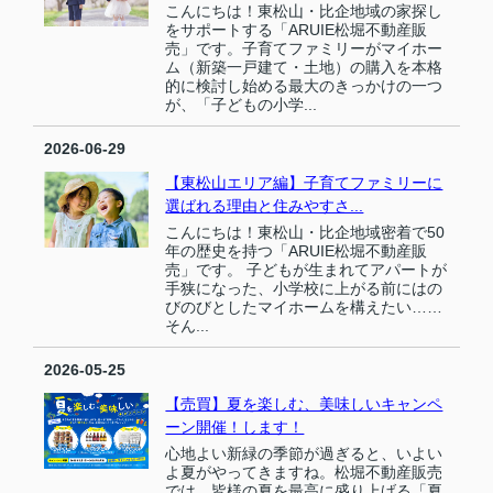
こんにちは！東松山・比企地域の家探し
をサポートする「ARUIE松堀不動産販
売」です。子育てファミリーがマイホー
ム（新築一戸建て・土地）の購入を本格
的に検討し始める最大のきっかけの一つ
が、「子どもの小学...
2026-06-29
【東松山エリア編】子育てファミリーに
選ばれる理由と住みやすさ...
こんにちは！東松山・比企地域密着で50
年の歴史を持つ「ARUIE松堀不動産販
売」です。 子どもが生まれてアパートが
手狭になった、小学校に上がる前にはの
びのびとしたマイホームを構えたい……
そん...
2026-05-25
【売買】夏を楽しむ、美味しいキャンペ
ーン開催！します！
心地よい新緑の季節が過ぎると、いよい
よ夏がやってきますね。松堀不動産販売
では、皆様の夏を最高に盛り上げる「夏