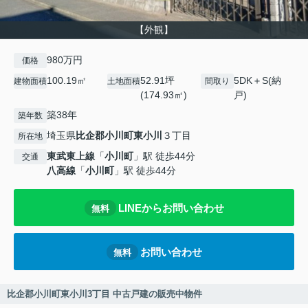
【外観】
980万円
価格
100.19㎡
52.91坪
5DK＋S(納
建物面積
土地面積
間取り
(174.93㎡)
戸)
築38年
築年数
埼玉県
比企郡小川町
東小川
３丁目
所在地
東武東上線
「
小川町
」駅 徒歩44分
交通
八高線
「
小川町
」駅 徒歩44分
LINEからお問い合わせ
無料
お問い合わせ
無料
比企郡小川町東小川3丁目 中古戸建の販売中物件