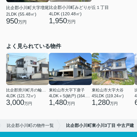
比企郡小川町みどりが丘１丁目
比企郡小川町大字増尾
4LDK (120.48㎡)
2LDK (55.48㎡)
1,950
950
万円
万円
よく見られている物件
比企郡滑川町月の輪４丁目
東松山市大字下唐子
東松山市大字大谷
4LDK (121.72㎡)
4LDK＋S(納戸) (164.46㎡)
4SLDK (119.24㎡)
4
3,000
1,480
1,280
万円
万円
万円
比企郡小川町の物件一覧
比企郡小川町東小川3丁目 中古戸建