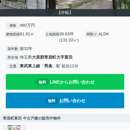
【外観】
480万円
価格
91.91㎡
39.63坪
4LDK
建物面積
土地面積
間取り
(131.02㎡)
築32年
築年数
埼玉県
大里郡寄居町
大字富田
所在地
東武東上線
「
男衾
」駅 徒歩12分
交通
LINEからお問い合わせ
無料
お問い合わせ
無料
寄居町富田 中古戸建の販売中物件