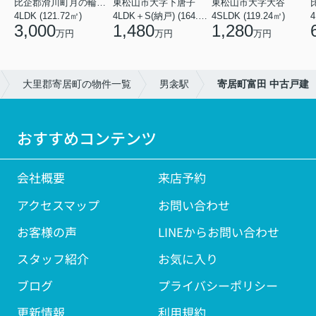
比企郡滑川町月の輪４丁目
東松山市大字下唐子
東松山市大字大谷
4LDK (121.72㎡)
4LDK＋S(納戸) (164.46㎡)
4SLDK (119.24㎡)
4
3,000
1,480
1,280
万円
万円
万円
大里郡寄居町の物件一覧
男衾駅
寄居町富田 中古戸建
おすすめコンテンツ
会社概要
来店予約
アクセスマップ
お問い合わせ
お客様の声
LINEからお問い合わせ
スタッフ紹介
お気に入り
ブログ
プライバシーポリシー
更新情報
利用規約