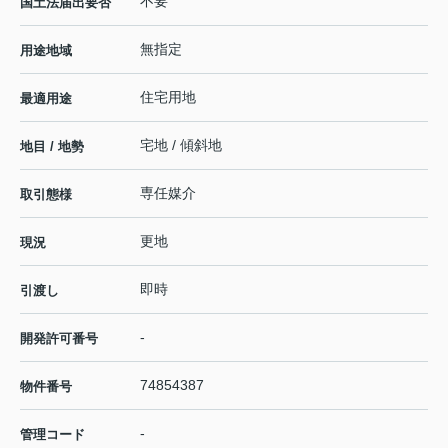
不要
国土法届出要否
無指定
用途地域
住宅用地
最適用途
宅地 / 傾斜地
地目 / 地勢
専任媒介
取引態様
更地
現況
即時
引渡し
-
開発許可番号
74854387
物件番号
-
管理コード