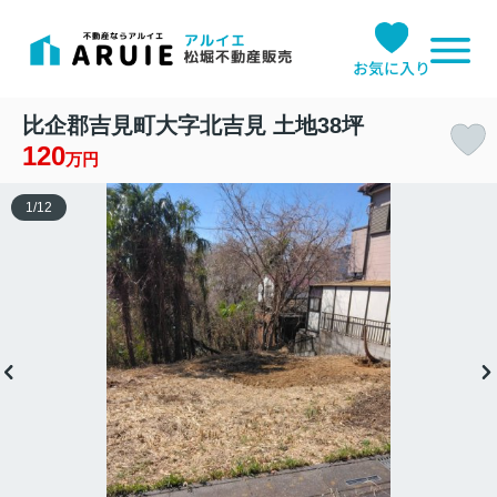
お気に入り
比企郡吉見町大字北吉見 土地38坪
120
万円
1
/
12