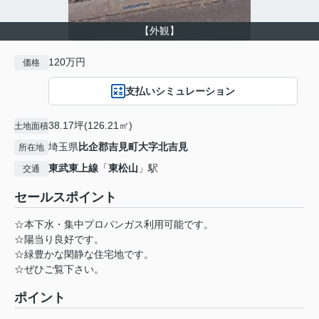
【外観】
120万円
価格
支払いシミュレーション
38.17坪(126.21㎡)
土地面積
埼玉県
比企郡吉見町
大字北吉見
所在地
東武東上線
「
東松山
」駅
交通
セールスポイント
☆本下水・集中プロパンガス利用可能です。
☆陽当り良好です。
☆緑豊かな閑静な住宅地です。
☆ぜひご覧下さい。
ポイント