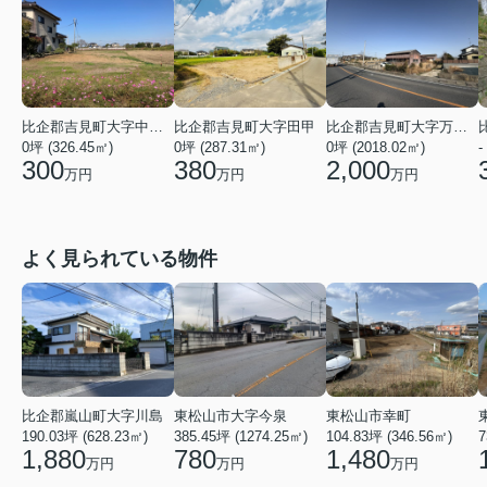
比企郡吉見町大字中新井
比企郡吉見町大字田甲
比企郡吉見町大字万光寺
0坪 (326.45㎡)
0坪 (287.31㎡)
0坪 (2018.02㎡)
-
300
380
2,000
万円
万円
万円
よく見られている物件
比企郡嵐山町大字川島
東松山市大字今泉
東松山市幸町
190.03坪 (628.23㎡)
385.45坪 (1274.25㎡)
104.83坪 (346.56㎡)
7
1,880
780
1,480
万円
万円
万円