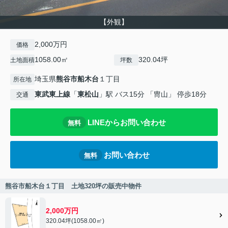
【外観】
2,000万円
価格
1058.00㎡
320.04坪
土地面積
坪数
埼玉県
熊谷市
船木台
１丁目
所在地
東武東上線
「
東松山
」駅 バス15分 「冑山」 停歩18分
交通
LINEからお問い合わせ
無料
お問い合わせ
無料
熊谷市船木台１丁目 土地320坪の販売中物件
2,000万円
320.04坪(1058.00㎡)