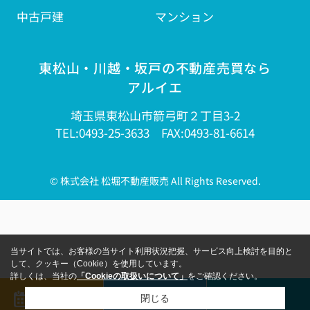
中古戸建
マンション
東松山・川越・坂戸の不動産売買なら
アルイエ
埼玉県東松山市箭弓町２丁目3-2
TEL:0493-25-3633 FAX:0493-81-6614
© 株式会社 松堀不動産販売 All Rights Reserved.
当サイトでは、お客様の当サイト利用状況把握、サービス向上検討を目的と
して、クッキー（Cookie）を使用しています。
詳しくは、当社の
「Cookieの取扱いについて」
をご確認ください。
来店予約
メール
電話
閉じる