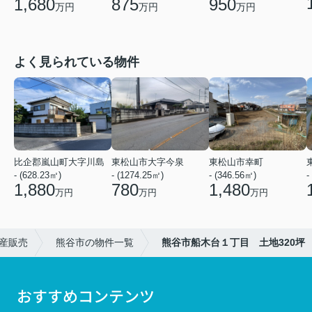
1,680
875
950
万円
万円
万円
よく見られている物件
比企郡嵐山町大字川島
東松山市大字今泉
東松山市幸町
- (628.23㎡)
- (1274.25㎡)
- (346.56㎡)
-
1,880
780
1,480
万円
万円
万円
産販売
熊谷市の物件一覧
熊谷市船木台１丁目 土地320坪
おすすめコンテンツ