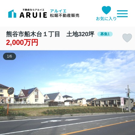
お気に入り
熊谷市船木台１丁目 土地320坪
募集1
2,000万円
1
/
6