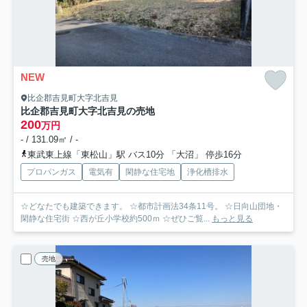
NEW
比企郡吉見町大字北吉見
比企郡吉見町大字北吉見の売地
200
万円
- / 131.09㎡ / -
東武東上線「東松山」駅 バス10分 「大沼」 停歩16分
プロパンガス
電気有
閑静な住宅地
浄化槽排水
☆どなたでも建築できます。 ☆都市計画法34条11号。 ☆日向山団地・
閑静な住宅街 ☆西が丘小学校約500ｍ ☆ぜひご覧...
もっと見る
売地