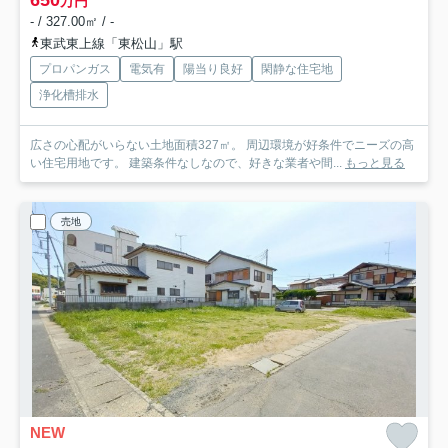
650
万円
- / 327.00㎡ / -
東武東上線「東松山」駅
プロパンガス
電気有
陽当り良好
閑静な住宅地
浄化槽排水
広さの心配がいらない土地面積327㎡。 周辺環境が好条件でニーズの高
い住宅用地です。 建築条件なしなので、好きな業者や間...
もっと見る
売地
NEW