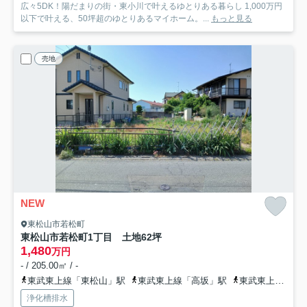
広々5DK！陽だまりの街・東小川で叶えるゆとりある暮らし 1,000万円
以下で叶える、50坪超のゆとりあるマイホーム。...
もっと見る
売地
NEW
東松山市若松町
東松山市若松町1丁目 土地62坪
1,480
万円
- / 205.00㎡ / -
東武東上線「東松山」駅
東武東上線「高坂」駅
東武東上線「森林公園」駅
浄化槽排水