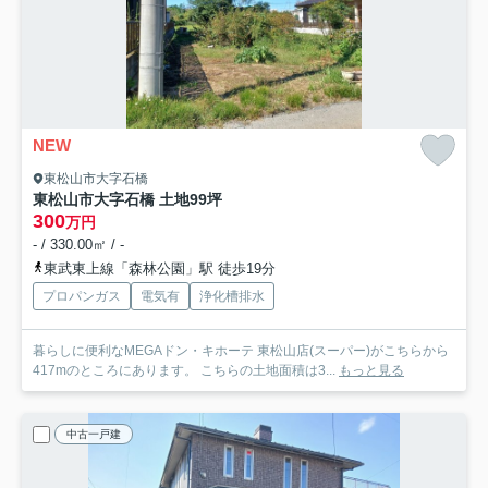
NEW
東松山市大字石橋
東松山市大字石橋 土地99坪
300
万円
- / 330.00㎡ / -
東武東上線「森林公園」駅 徒歩19分
プロパンガス
電気有
浄化槽排水
暮らしに便利なMEGAドン・キホーテ 東松山店(スーパー)がこちらから
417mのところにあります。 こちらの土地面積は3...
もっと見る
中古一戸建