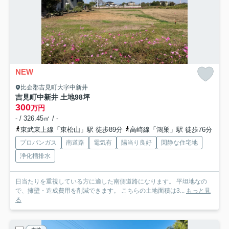
NEW
比企郡吉見町大字中新井
吉見町中新井 土地98坪
300
万円
- / 326.45㎡ / -
東武東上線「東松山」駅 徒歩89分
高崎線「鴻巣」駅 徒歩76分
プロパンガス
南道路
電気有
陽当り良好
閑静な住宅地
浄化槽排水
日当たりを重視している方に適した南側道路になります。 平坦地なの
で、擁壁・造成費用を削減できます。 こちらの土地面積は3...
もっと見
る