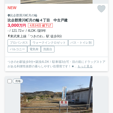
NEW
比企郡滑川町月の輪
比企郡滑川町月の輪４丁目 中古戸建
3,000
万円
4月24日 値下げ
- / 121.72㎡ / 4LDK /築9年
東武東上線「つきのわ」駅 徒歩9分
プロパンガス
ウォークインクロゼット
バス・トイレ別
バルコニー
電気有
洗面台
つきのわ駅徒歩9分×築浅4LDK！駐車場3台可・目の前にドラッグストア
がある利便性抜群の暮らしやすい住環境です！ ■ ...
もっと見る
売地