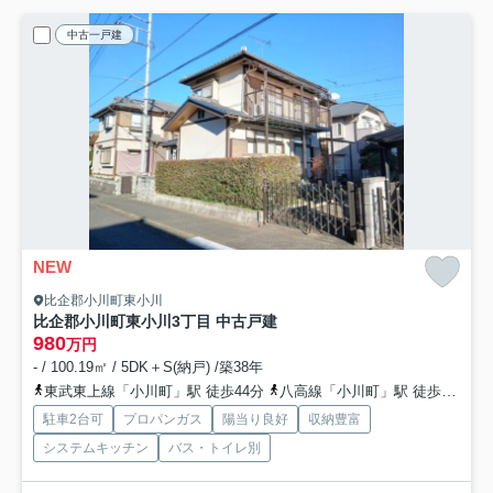
中古一戸建
NEW
比企郡小川町東小川
比企郡小川町東小川3丁目 中古戸建
980
万円
- / 100.19㎡ / 5DK＋S(納戸) /築38年
東武東上線「小川町」駅 徒歩44分
八高線「小川町」駅 徒歩44分
駐車2台可
プロパンガス
陽当り良好
収納豊富
システムキッチン
バス・トイレ別