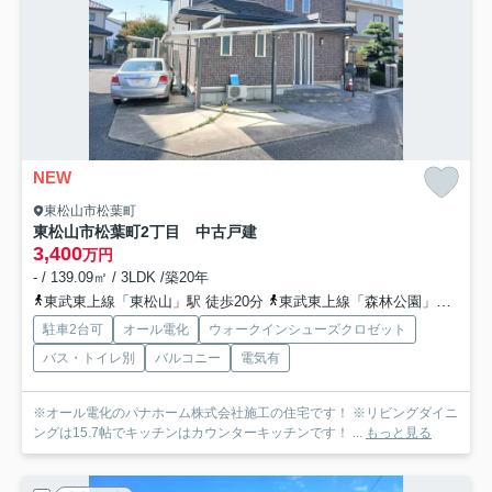
NEW
東松山市松葉町
東松山市松葉町2丁目 中古戸建
3,400
万円
- / 139.09㎡ / 3LDK /築20年
東武東上線「東松山」駅 徒歩20分
東武東上線「森林公園」駅 徒歩28分
駐車2台可
オール電化
ウォークインシューズクロゼット
バス・トイレ別
バルコニー
電気有
※オール電化のパナホーム株式会社施工の住宅です！ ※リビングダイニ
ングは15.7帖でキッチンはカウンターキッチンです！ ...
もっと見る