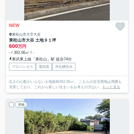
NEW
東松山市大字大谷
東松山市大谷 土地９１坪
600
万円
- / 302.06㎡ / -
東武東上線「東松山」駅 徒歩74分
プロパンガス
電気有
浄化槽排水
広さの心配がいらない土地面積302.06㎡。 こちらの住宅用地は周囲も
充実しており、これから新しい住まいをお考えの方はい...
もっと見る
売地