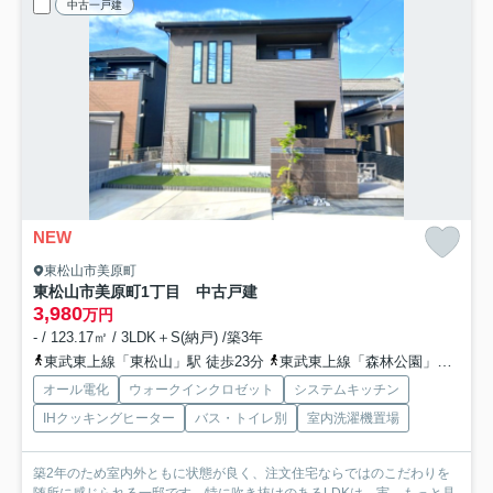
中古一戸建
NEW
東松山市美原町
東松山市美原町1丁目 中古戸建
3,980
万円
- / 123.17㎡ / 3LDK＋S(納戸) /築3年
東武東上線「東松山」駅 徒歩23分
東武東上線「森林公園」駅 徒歩38分
オール電化
ウォークインクロゼット
システムキッチン
IHクッキングヒーター
バス・トイレ別
室内洗濯機置場
築2年のため室内外ともに状態が良く、注文住宅ならではのこだわりを
随所に感じられる一邸です。特に吹き抜けのあるLDKは、実...
もっと見