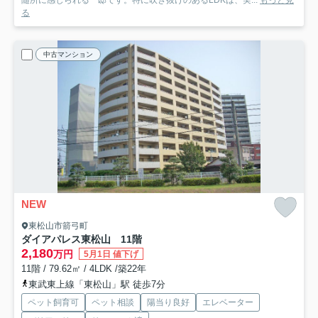
る
中古マンション
NEW
東松山市箭弓町
ダイアパレス東松山 11階
2,180
万円
5月1日 値下げ
11階 / 79.62㎡ / 4LDK /築22年
東武東上線「東松山」駅 徒歩7分
ペット飼育可
ペット相談
陽当り良好
エレベーター