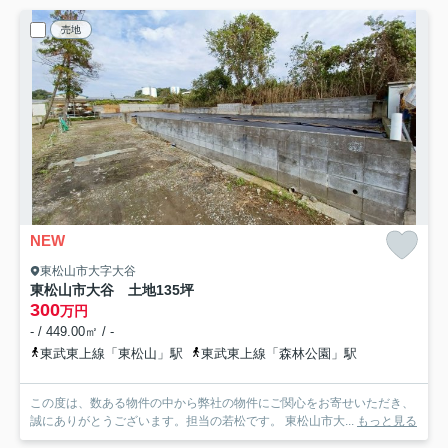
売地
NEW
東松山市大字大谷
東松山市大谷 土地135坪
300
万円
- / 449.00㎡ / -
東武東上線「東松山」駅
東武東上線「森林公園」駅
この度は、数ある物件の中から弊社の物件にご関心をお寄せいただき、
誠にありがとうございます。担当の若松です。 東松山市大...
もっと見る