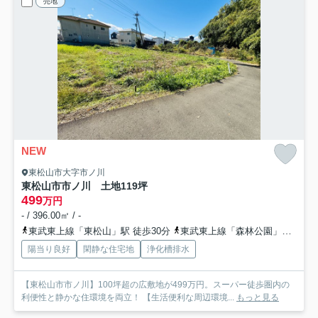
売地
NEW
東松山市大字市ノ川
東松山市市ノ川 土地119坪
499
万円
- / 396.00㎡ / -
東武東上線「東松山」駅 徒歩30分
東武東上線「森林公園」駅 徒歩26分
陽当り良好
閑静な住宅地
浄化槽排水
【東松山市市ノ川】100坪超の広敷地が499万円。スーパー徒歩圏内の
利便性と静かな住環境を両立！ 【生活便利な周辺環境...
もっと見る