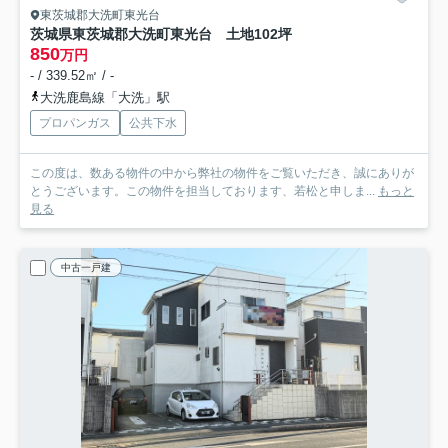
東茨城郡大洗町東光台
茨城県東茨城郡大洗町東光台 土地102坪
850
万円
- / 339.52㎡ / -
大洗鹿島線「大洗」駅
プロパンガス
公共下水
この度は、数ある物件の中から弊社の物件をご覧いただき、誠にありが
とうございます。この物件を担当しております、若松と申しま...
もっと
見る
中古一戸建