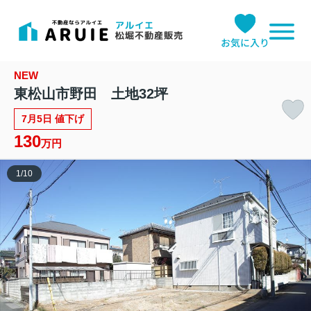
お気に入り
NEW
東松山市野田 土地32坪
7月5日 値下げ
130
万円
1
/
10