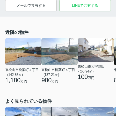
メールで共有する
LINEで共有する
近隣の物件
東松山市大字野田
東松山市松葉町４丁目
東松山市松葉町４丁目
- (66.94㎡)
- (142.86㎡)
- (137.21㎡)
-
100
万円
1,180
980
万円
万円
よく見られている物件