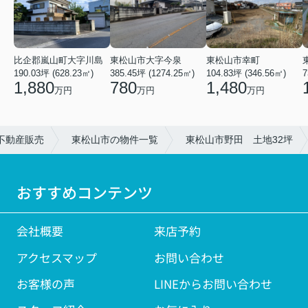
比企郡嵐山町大字川島
東松山市大字今泉
東松山市幸町
190.03坪 (628.23㎡)
385.45坪 (1274.25㎡)
104.83坪 (346.56㎡)
7
1,880
780
1,480
万円
万円
万円
不動産販売
東松山市の物件一覧
東松山市野田 土地32坪
おすすめコンテンツ
会社概要
来店予約
アクセスマップ
お問い合わせ
お客様の声
LINEからお問い合わせ