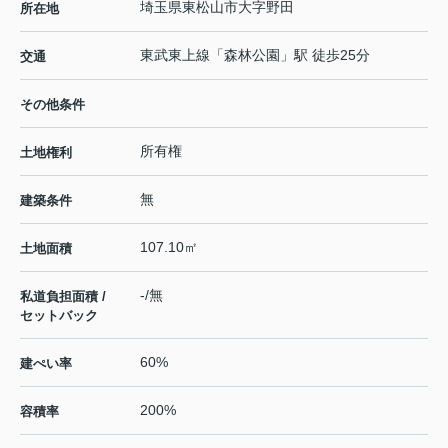
埼玉県
東松山市
大字野田
所在地
東武東上線
「
森林公園
」駅 徒歩25分
交通
その他条件
所有権
土地権利
無
建築条件
107.10㎡
土地面積
-/無
私道負担面積 /
セットバック
60%
建ぺい率
200%
容積率