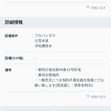
情報の見方
詳細情報
プロパンガス
設備条件
公営水道
浄化槽排水
-
設備(その他)
・都市計画法第34条11号区域
備考
・東武台団地内
・一般売主につき契約不適合責任免責にてお
願い致します(現況渡し・境界非明示)
情報の見方