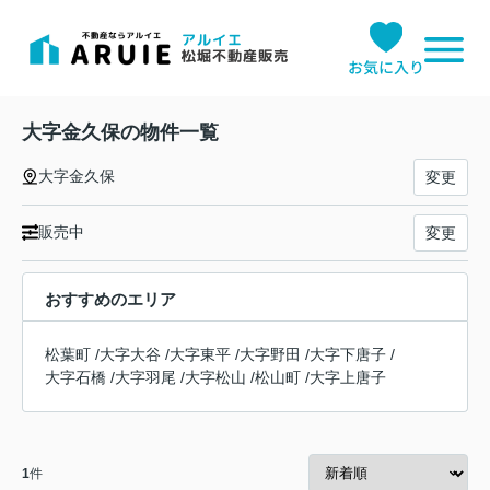
お気に入り
大字金久保の物件一覧
大字金久保
変更
販売中
変更
おすすめのエリア
松葉町
/
大字大谷
/
大字東平
/
大字野田
/
大字下唐子
/
大字石橋
/
大字羽尾
/
大字松山
/
松山町
/
大字上唐子
1
件