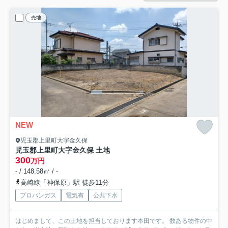
売地
NEW
児玉郡上里町大字金久保
児玉郡上里町大字金久保 土地
300
万円
- / 148.58㎡ / -
高崎線「神保原」駅 徒歩11分
プロパンガス
電気有
公共下水
はじめまして、この土地を担当しております本田です。 数ある物件の中